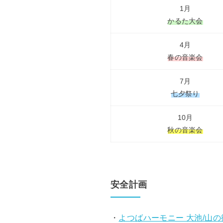
1月
かるた大会
4月
春の音楽会
7月
七夕祭り
10月
秋の音楽会
安全計画
・
よつばハーモニー 大池/山の